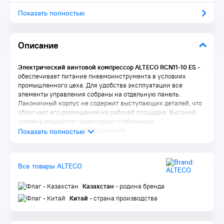
Показать полностью
Описание
Электрический винтовой компрессор ALTECO RCN11-10 ES
-
обеспечивает питание пневмоинструмента в условиях
промышленного цеха. Для удобства эксплуатации все
элементы управления собраны на отдельную панель.
Лаконичный корпус не содержит выступающих деталей, что
облегчает его размещение на рабочей площадке. Высокий
уровень мощности гарантирует стабильную
производительность оборудования.
Energy saving
- технология с частотным приводом (ES)
позволяет реагировать на потребность в воздухе с помощью
автоматической регулировки скорости вращения
Все товары ALTECO
электродвигателя. В сочетании с инновационной
конструкцией электродвигателя PMG (двигатель с
Казахстан
- родина бренда
постоянными магнитами), эта технология позволяет достичь
в среднем энергосбережения в 50% и снижение затрат на
Китай
- страна производства
37% в течение всего срока службы компрессора.
Особенности ALTECO RCN11-10 ES: