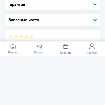
Гарантия
Наши маслозаполненные винтовые компрессоры
обеспечивают надежность и эффективность. Работают без
перебоев даже в самых тяжелых условиях, исключая
дорогостоящие простои и остановки производства.
Запасные части
Установка на полу.
Бесшумная работа.
Наши компрессоры являются малошумной альтернативой
поршневым компрессорам благодаря применению
винтовой технологии, значительно снижающей вибрации.
Полностью закрытый звукоизолирующий корпус
Отзывов ещё нет.
дополнительно снижает уровень шума.
Главная
Каталог
Корзина
Кабинет
Расскажите о товаре, который приобрели у нас.
Благодаря этому другие покупатели смогут узнать о
качестве, достоинствах и возможных недостатках
товара, который они собираются приобрести.
Написать отзыв
Нужна помощь?