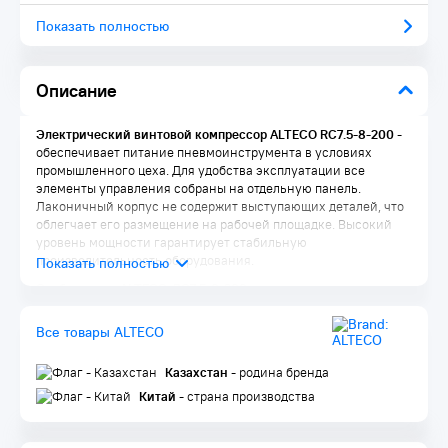
Показать полностью
Описание
Электрический винтовой компрессор ALTECO RC7.5-8-200
-
обеспечивает питание пневмоинструмента в условиях
промышленного цеха. Для удобства эксплуатации все
элементы управления собраны на отдельную панель.
Лаконичный корпус не содержит выступающих деталей, что
облегчает его размещение на рабочей площадке. Высокий
уровень мощности гарантирует стабильную
производительность оборудования.
Особенности ALTECO RC7.5-8-200
Наши маслозаполненные винтовые компрессоры
Все товары ALTECO
обеспечивают надежность и эффективность. Работают без
перебоев даже в самых тяжелых условиях, исключая
дорогостоящие простои и остановки производства
Казахстан
- родина бренда
Установка на полу
Китай
- страна производства
Установка на ресивере
Бесшумная работа
Наши компрессоры являются малошумной альтернативой