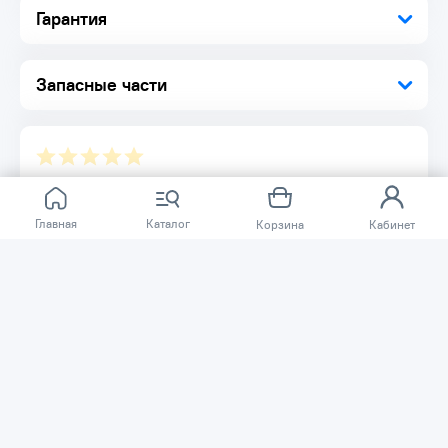
поршневым компрессорам благодаря применению
Гарантия
винтовой технологии, значительно снижающей вибрации.
Полностью закрытый звукоизолирующий корпус
дополнительно снижает уровень шума
Запасные части
Отзывов ещё нет.
Главная
Каталог
Корзина
Кабинет
Расскажите о товаре, который приобрели у нас.
Благодаря этому другие покупатели смогут узнать о
качестве, достоинствах и возможных недостатках
товара, который они собираются приобрести.
Написать отзыв
Нужна помощь?