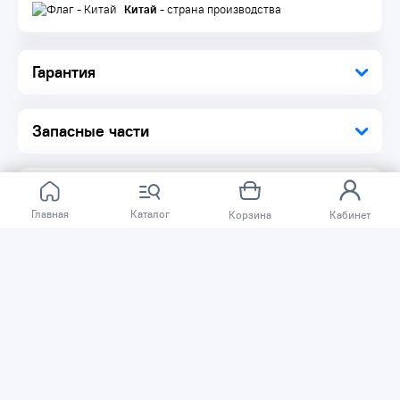
Минимальные потери давления на всех ключевых
Китай
- страна производства
компонентах компрессора складываются в ощутимую
суммарную экономию энергозатрат
Удобный доступ ко всем основным узлам компрессора
Гарантия
Запасные части
Главная
Каталог
Корзина
Кабинет
Отзывов ещё нет.
Расскажите о товаре, который приобрели у нас.
Благодаря этому другие покупатели смогут узнать о
качестве, достоинствах и возможных недостатках
товара, который они собираются приобрести.
Написать отзыв