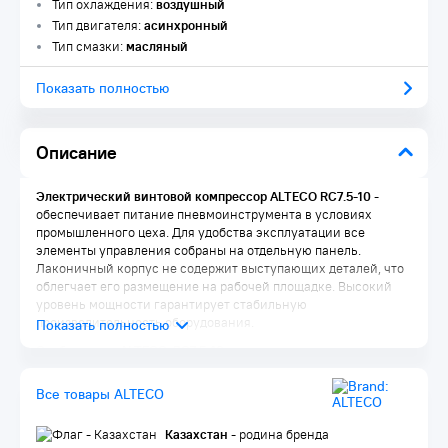
Тип охлаждения:
воздушный
Тип двигателя:
асинхронный
Тип смазки:
масляный
Показать полностью
Описание
Электрический винтовой компрессор ALTECO RC7.5-10
-
обеспечивает питание пневмоинструмента в условиях
промышленного цеха. Для удобства эксплуатации все
элементы управления собраны на отдельную панель.
Лаконичный корпус не содержит выступающих деталей, что
облегчает его размещение на рабочей площадке. Высокий
уровень мощности гарантирует стабильную
производительность оборудования.
Особенности ALTECO RC7.5-10
Современная, энергосберегающая конструкция винтового
Все товары ALTECO
блока
Оптимально экономичный режим работы компрессора
благодаря микроконтроллерному управлению
Казахстан
- родина бренда