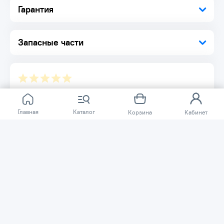
Гарантия
Наши маслозаполненные винтовые компрессоры
обеспечивают надежность и эффективность. Работают без
перебоев даже в самых тяжелых условиях, исключая
дорогостоящие простои и остановки производства.
Запасные части
Установка на полу.
Установка на ресивере.
Бесшумная работа.
Наши компрессоры являются малошумной альтернативой
поршневым компрессорам благодаря применению
винтовой технологии, значительно снижающей вибрации.
Отзывов ещё нет.
Полностью закрытый звукоизолирующий корпус
дополнительно снижает уровень шума.
Главная
Каталог
Корзина
Кабинет
Расскажите о товаре, который приобрели у нас.
Благодаря этому другие покупатели смогут узнать о
качестве, достоинствах и возможных недостатках
товара, который они собираются приобрести.
Написать отзыв
Нужна помощь?