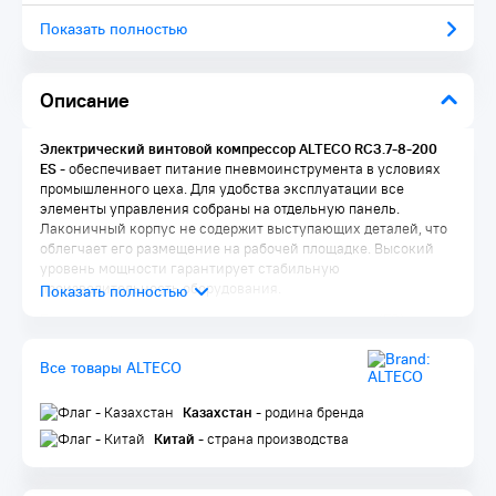
Показать полностью
Описание
Электрический винтовой компрессор ALTECO RC3.7-8-200
ES
- обеспечивает питание пневмоинструмента в условиях
промышленного цеха. Для удобства эксплуатации все
элементы управления собраны на отдельную панель.
Лаконичный корпус не содержит выступающих деталей, что
облегчает его размещение на рабочей площадке. Высокий
уровень мощности гарантирует стабильную
производительность оборудования.
Energy saving
- технология с частотным приводом (ES)
позволяет реагировать на потребность в воздухе с помощью
автоматической регулировки скорости вращения
Все товары ALTECO
электродвигателя. В сочетании с инновационной
конструкцией электродвигателя PMG (двигатель с
Казахстан
- родина бренда
постоянными магнитами), эта технология позволяет достичь
в среднем энергосбережения в 50% и снижение затрат на
Китай
- страна производства
37% в течение всего срока службы компрессора.
Особенности ALTECO RC3.7-8-200 ES: