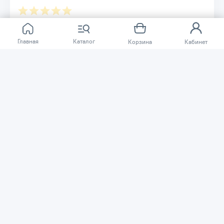
характеристиках товара.
Отзывов ещё нет.
Главная
Каталог
Корзина
Кабинет
Расскажите о товаре, который приобрели у нас.
Благодаря этому другие покупатели смогут узнать о
качестве, достоинствах и возможных недостатках
товара, который они собираются приобрести.
Написать отзыв
Нужна помощь?
Задайте вопрос о товаре, и мы или другие покупатели
помогут вам с ответом. Ваш вопрос может быть полезен
и другим покупателям.
Задать вопрос