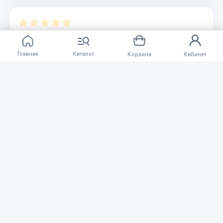
Отзывов ещё нет.
Главная
Каталог
Корзина
Кабинет
Расскажите о товаре, который приобрели у нас.
Благодаря этому другие покупатели смогут узнать о
качестве, достоинствах и возможных недостатках
товара, который они собираются приобрести.
Написать отзыв
Нужна помощь?
Задайте вопрос о товаре, и мы или другие покупатели
помогут вам с ответом. Ваш вопрос может быть полезен
и другим покупателям.
Задать вопрос