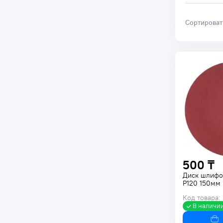
Сортирова
500 ₸
Диск шлиф
Р120 150мм
Код товара:
В наличи