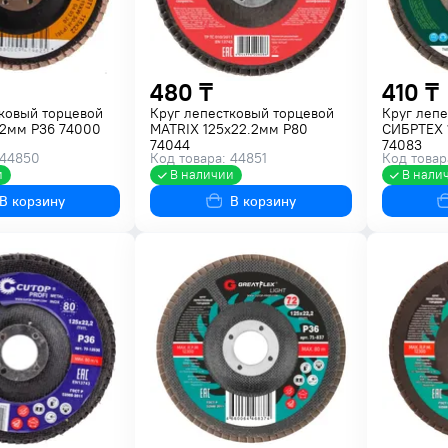
480 ₸
410 ₸
ковый торцевой
Круг лепестковый торцевой
Круг лепе
22мм P36 74000
MATRIX 125х22.2мм P80
СИБРТЕХ 
74044
74083
 44850
Код товара: 44851
Код товар
и
В наличии
В нали
В корзину
В корзину