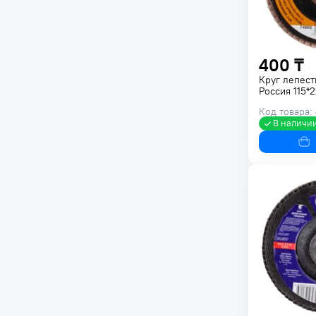
400 ₸
Круг лепест
Россия 115*
Код товара:
В наличи