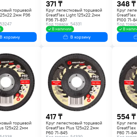
371 ₸
348 ₸
ковый торцевой
Круг лепестковый торцевой
Круг лепе
 125х22.2мм P36
GreatFlex Light 125х22.2мм
GreatFlex
P36 71-837
P100 71-8
 53247
Код товара: 54331
Код товар
и
В наличии
В нали
В корзину
В корзину
417 ₸
554 ₸
ковый торцевой
Круг лепестковый торцевой
Круг лепе
lus 125х22.2мм
GreatFlex Plus 125х22.2мм
GreatFlex
P60 71-845
P80 71-84
 54338
Код товара: 54339
Код товар