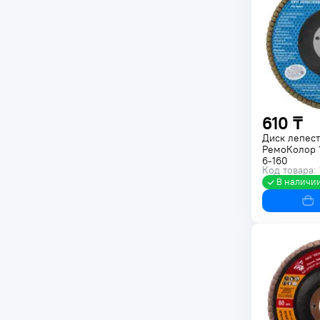
610 ₸
Диск лепес
РемоКолор 
6-160
Код товара:
В наличи