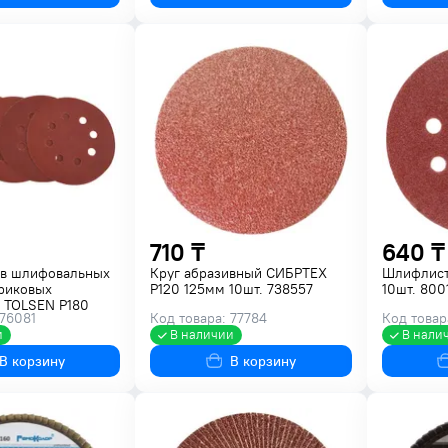
710 ₸
640 ₸
ов шлифовальных
Круг абразивный СИБРТЕХ
Шлифлист
триковых
P120 125мм 10шт. 738557
10шт. 800
TOLSEN P180
 76081
Код товара: 77784
Код товар
77236
и
В наличии
В нали
В корзину
В корзину