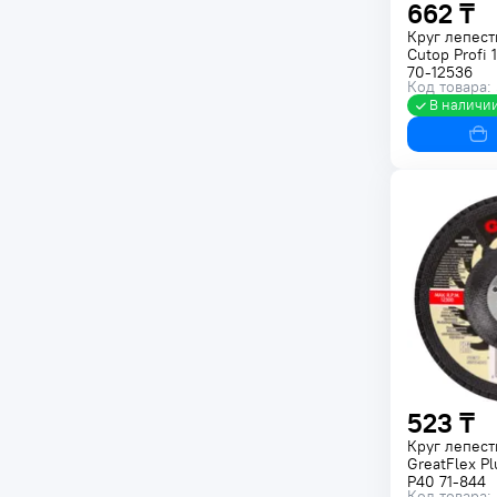
662 ₸
Круг лепест
Cutop Profi
70-12536
Код товара:
В наличи
523 ₸
Круг лепест
GreatFlex P
P40 71-844
Код товара: