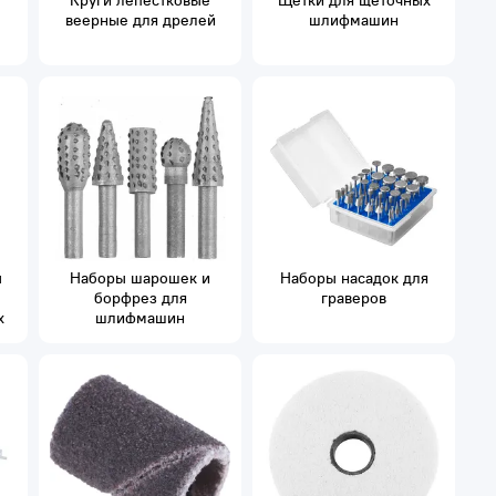
Круги лепестковые
Щетки для щеточных
веерные для дрелей
шлифмашин
ы
Наборы шарошек и
Наборы насадок для
борфрез для
граверов
х
шлифмашин