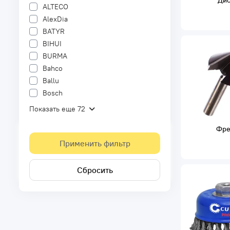
Дис
ALTECO
AlexDia
BATYR
BIHUI
BURMA
Bahco
Ballu
Bosch
Показать еще 72
Фре
Применить фильтр
Сбросить