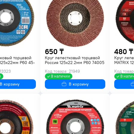
650 ₸
480 ₸
тковый торцевой
Круг лепестковый торцевой
Круг лепе
125x22мм P60 45-
Россия 125х22.2мм Р60 74005
MATRIX 1
 13323
Код товара: 21949
Код товар
и
В наличии
В нали
В корзину
В корзину