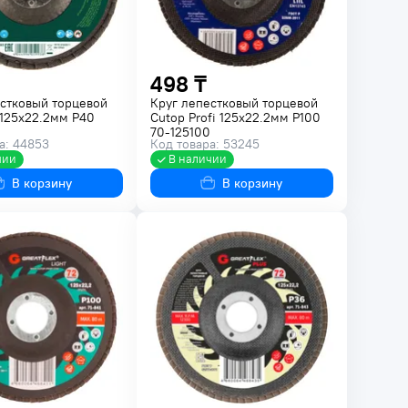
498 ₸
стковый торцевой
Круг лепестковый торцевой
125x22.2мм P40
Cutop Profi 125х22.2мм P100
70-125100
а: 44853
Код товара: 53245
чии
В наличии
В корзину
В корзину