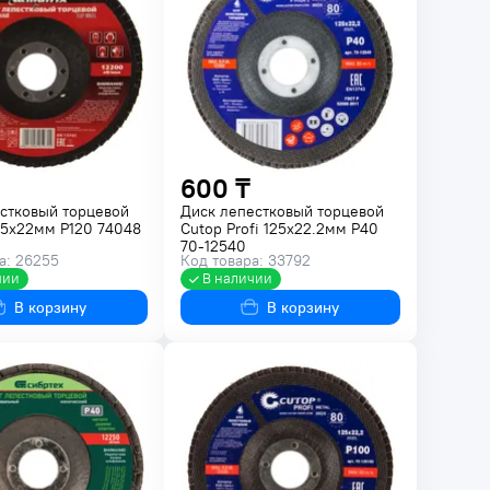
600 ₸
стковый торцевой
Диск лепестковый торцевой
25x22мм P120 74048
Cutop Profi 125х22.2мм Р40
70-12540
а: 26255
Код товара: 33792
чии
В наличии
В корзину
В корзину