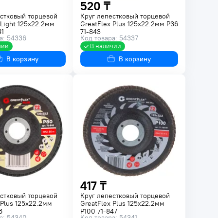
520 ₸
стковый торцевой
Круг лепестковый торцевой
 Light 125х22.2мм
GreatFlex Plus 125х22.2мм P36
41
71-843
а: 54336
Код товара: 54337
чии
В наличии
В корзину
В корзину
417 ₸
стковый торцевой
Круг лепестковый торцевой
 Plus 125х22.2мм
GreatFlex Plus 125х22.2мм
6
P100 71-847
а: 54340
Код товара: 54341