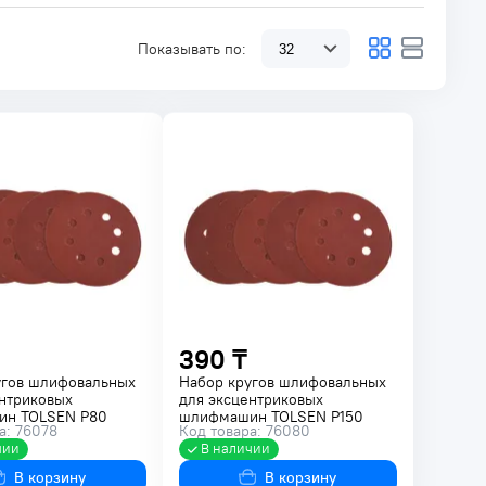
Показывать по:
390 ₸
угов шлифовальных
Набор кругов шлифовальных
нтриковых
для эксцентриковых
н TOLSEN P80
шлифмашин TOLSEN P150
а: 76078
Код товара: 76080
. 77233
125мм 5шт. 77235
чии
В наличии
В корзину
В корзину