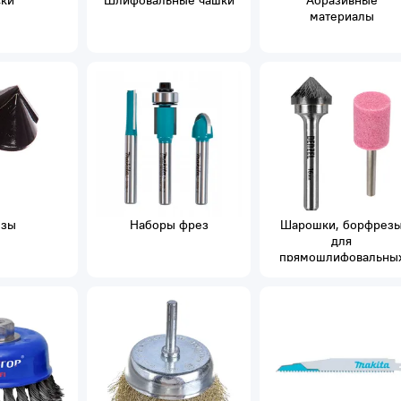
ки
Шлифовальные чашки
Абразивные
материалы
зы
Наборы фрез
Шарошки, борфрез
для
прямошлифовальны
машин