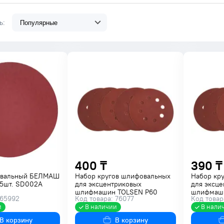
ть:
400 ₸
390 ₸
овальный БЕЛМАШ
Набор кругов шлифовальных
Набор кр
 5шт. SD002A
для эксцентриковых
для эксце
шлифмашин TOLSEN P60
шлифмаши
 65992
Код товара: 76077
Код товар
125мм 5шт. 77232
125мм 5шт
и
В наличии
В нали
В корзину
В корзину