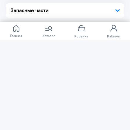
Запасные части
Главная
Каталог
Корзина
Кабинет
Отзывов ещё нет.
Расскажите о товаре, который приобрели у нас.
Благодаря этому другие покупатели смогут узнать о
качестве, достоинствах и возможных недостатках
товара, который они собираются приобрести.
Написать отзыв
Нужна помощь?
Задайте вопрос о товаре, и мы или другие покупатели
помогут вам с ответом. Ваш вопрос может быть полезен
и другим покупателям.