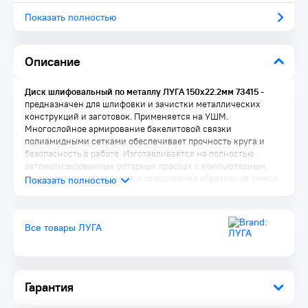
Показать полностью
Описание
Диск шлифовальный по металлу ЛУГА 150х22.2мм 73415
-
предназначен для шлифовки и зачистки металлических
конструкций и заготовок. Применяется на УШМ.
Многослойное армирование бакелитовой связки
полиамидными сетками обеспечивает прочность круга и
безопасность в работе. Изготавливается на полностью
автоматизированных роторных прессах с компьютерным
контролем приготовления и смешивания абразивной смеси.
*Внимание, изображение товара может отличаться от
реального! Правильные параметры указаны в технических
характеристиках товара.
Все товары ЛУГА
Комплектация:
Диск 1 шт.
Упаковка 1 шт.
Гарантия