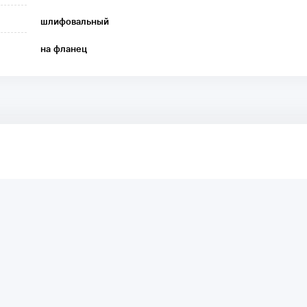
шлифовальный
на фланец
аря этому другие покупатели смогут узнать о качестве,
ый они собираются приобрести.