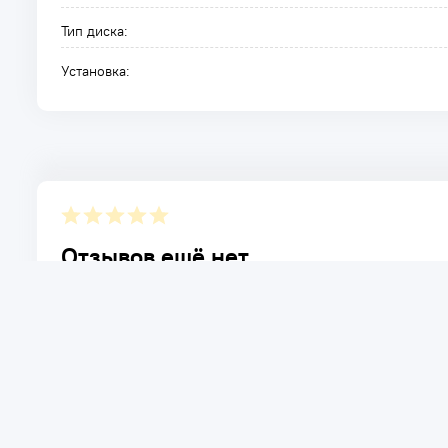
Тип диска:
Установка:
Отзывов ещё нет.
Расскажите о товаре, который приобрели у нас. Благод
достоинствах и возможных недостатках товара, котор
Написать отзыв