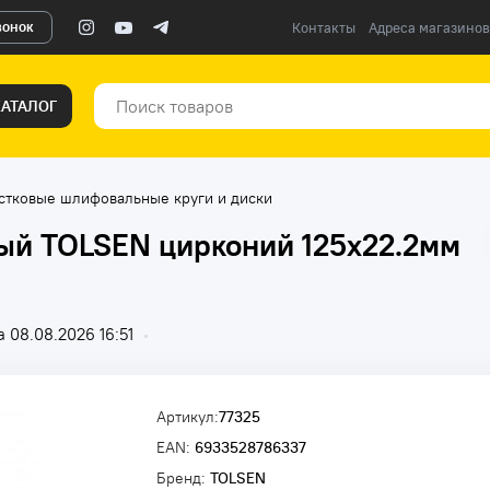
вонок
Контакты
Адреса магазинов
КАТАЛОГ
стковые шлифовальные круги и диски
ый TOLSEN цирконий 125x22.2мм
 08.08.2026 16:51
•
Артикул:
77325
EAN:
6933528786337
Бренд:
TOLSEN