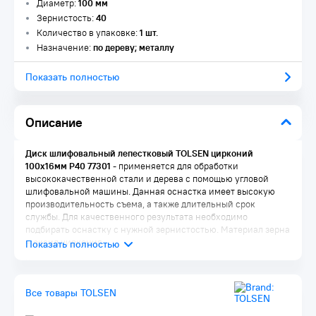
Диаметр:
100 мм
Зернистость:
40
Количество в упаковке:
1 шт.
Назначение:
по дереву; металлу
Показать полностью
Описание
Диск шлифовальный лепестковый TOLSEN цирконий
100x16мм Р40 77301
- применяется для обработки
высококачественной стали и дерева с помощью угловой
шлифовальной машины. Данная оснастка имеет высокую
производительность съема, а также длительный срок
службы. Для качественного результата необходимо
подбирать оснастку с нужной зернистостью. Материал зерна
– оксид циркония.
Комплектация:
Диск 1 шт.
Все товары TOLSEN
Упаковка 1 шт.