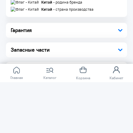
Китай
- родина бренда
Китай
- страна производства
Гарантия
Запасные части
Главная
Каталог
Корзина
Кабинет
Отзывов ещё нет.
Расскажите о товаре, который приобрели у нас.
Благодаря этому другие покупатели смогут узнать о
качестве, достоинствах и возможных недостатках
товара, который они собираются приобрести.
Написать отзыв