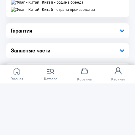
Китай
- родина бренда
Китай
- страна производства
Гарантия
Запасные части
Главная
Каталог
Корзина
Кабинет
Отзывов ещё нет.
Расскажите о товаре, который приобрели у нас.
Благодаря этому другие покупатели смогут узнать о
качестве, достоинствах и возможных недостатках
товара, который они собираются приобрести.
Написать отзыв