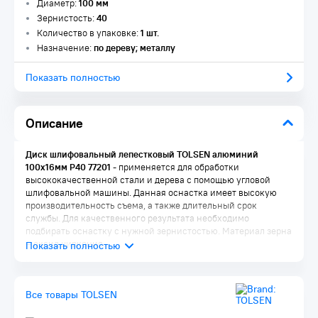
Диаметр:
100 мм
Зернистость:
40
Количество в упаковке:
1 шт.
Назначение:
по дереву; металлу
Показать полностью
Описание
Диск шлифовальный лепестковый TOLSEN алюминий
100x16мм Р40 77201
- применяется для обработки
высококачественной стали и дерева с помощью угловой
шлифовальной машины. Данная оснастка имеет высокую
производительность съема, а также длительный срок
службы. Для качественного результата необходимо
подбирать оснастку с нужной зернистостью. Материал зерна
– оксид циркония.
Комплектация:
Диск 1 шт.
Все товары TOLSEN
Упаковка 1 шт.