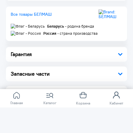
приклейте диск, предварительно правильно сориентировав
его относительно площадки блока
Все товары БЕЛМАШ
Беларусь
- родина бренда
Россия
- страна производства
Гарантия
Запасные части
Главная
Каталог
Корзина
Кабинет
Отзывов ещё нет.
Расскажите о товаре, который приобрели у нас.
Благодаря этому другие покупатели смогут узнать о
качестве, достоинствах и возможных недостатках
товара, который они собираются приобрести.