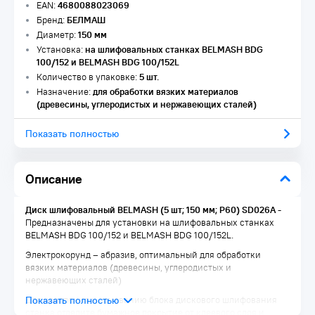
EAN:
4680088023069
Бренд:
БЕЛМАШ
Диаметр:
150 мм
Установка:
на шлифовальных станках BELMASH BDG
100/152 и BELMASH BDG 100/152L
Количество в упаковке:
5 шт.
Назначение:
для обработки вязких материалов
(древесины, углеродистых и нержавеющих сталей)
Показать полностью
Описание
Диск шлифовальный BELMASH (5 шт; 150 мм; Р60) SD026A -
Предназначены для установки на шлифовальных станках
BELMASH BDG 100/152 и BELMASH BDG 100/152L.
Электрокорунд – абразив, оптимальный для обработки
вязких материалов (древесины, углеродистых и
нержавеющих сталей)
Для крепления к основанию блока дискового шлифования
станка отделите бумажное покрытие от клеевого слоя и