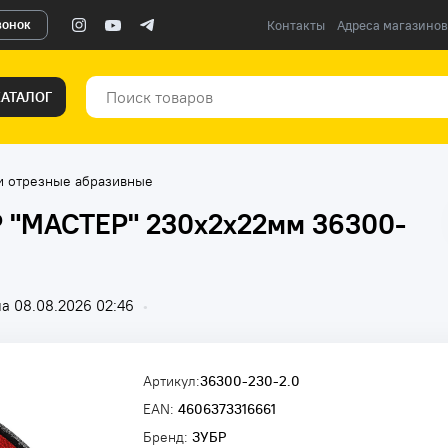
вонок
Контакты
Адреса магазинов
КАТАЛОГ
и отрезные абразивные
Р "МАСТЕР" 230х2х22мм 36300-
а 08.08.2026 02:46
•
Артикул:
36300-230-2.0
EAN:
4606373316661
Бренд:
ЗУБР