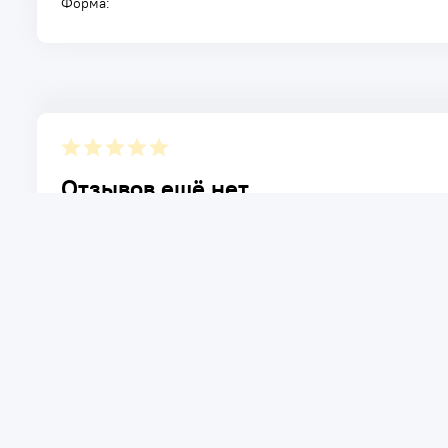
Форма:
Отзывов ещё нет.
Расскажите о товаре, который приобрели у нас. Благод
достоинствах и возможных недостатках товара, котор
Написать отзыв