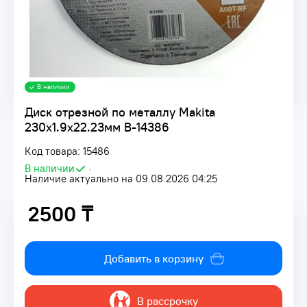
В наличии
Диск отрезной по металлу Makita
230х1.9х22.23мм В-14386
Код товара: 15486
В наличии
•
Наличие актуально на 09.08.2026 04:25
2500 ₸
2500 ₸
Добавить в корзину
В рассрочку