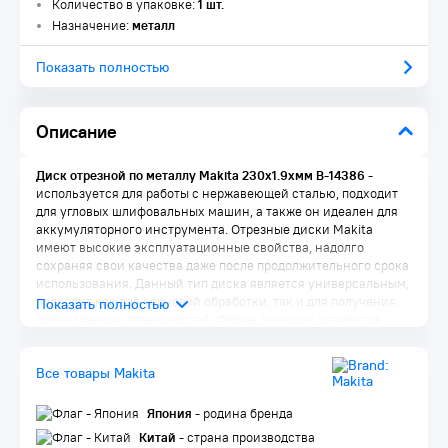
Количество в упаковке:
1 шт.
Назначение:
металл
Показать полностью
Описание
Диск отрезной по металлу Makita 230х1.9хмм В-14386
-
используется для работы с нержавеющей сталью, подходит
для угловых шлифовальных машин, а также он идеален для
аккумуляторного инструмента. Отрезные диски Makita
имеют высокие эксплуатационные свойства, надолго
сохраняя свои качества даже после продолжительного срока
использования. Данный тип диска является универсальным,
подходит как для черновой обработки, так и для получения
более гладких поверхностей. Форма режущих сегментов
позволяет быстро "срезать" мелкие неровности. Во время
работы желательно контролировать силу прижима диска к
Все товары Makita
обрабатываемой поверхности.
Комплектация:
Япония
- родина бренда
Диск 1 шт.
Китай
- страна производства
Упаковка 1 шт.