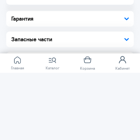
Гарантия
Запасные части
Главная
Каталог
Корзина
Кабинет
Отзывов ещё нет.
Расскажите о товаре, который приобрели у нас.
Благодаря этому другие покупатели смогут узнать о
качестве, достоинствах и возможных недостатках
товара, который они собираются приобрести.
Написать отзыв