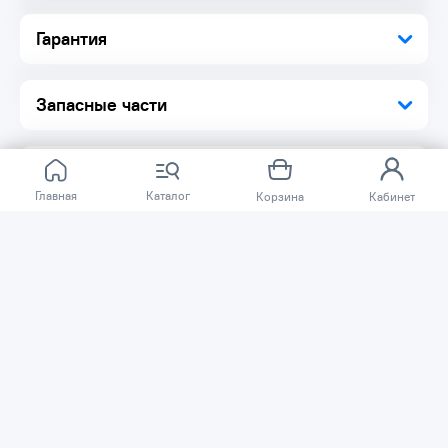
Гарантия
Запасные части
Главная
Каталог
Корзина
Кабинет
Отзывов ещё нет.
Расскажите о товаре, который приобрели у нас.
Благодаря этому другие покупатели смогут узнать о
качестве, достоинствах и возможных недостатках
товара, который они собираются приобрести.
Написать отзыв
Нужна помощь?