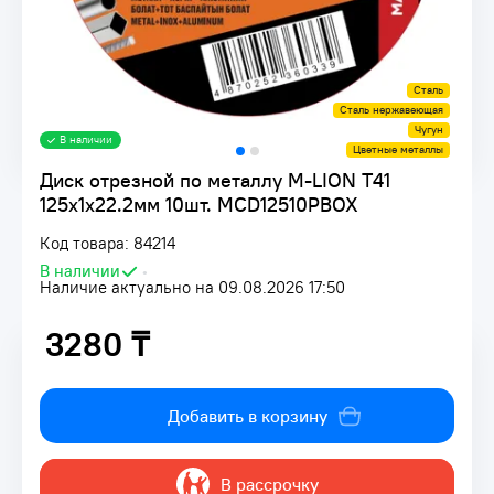
Сталь
Сталь нержавеющая
Чугун
В наличии
Цветные металлы
Диск отрезной по металлу M-LION Т41
125х1х22.2мм 10шт. MCD12510PBOX
Код товара: 84214
В наличии
•
Наличие актуально на 09.08.2026 17:50
3280 ₸
3280 ₸
Добавить в корзину
В рассрочку