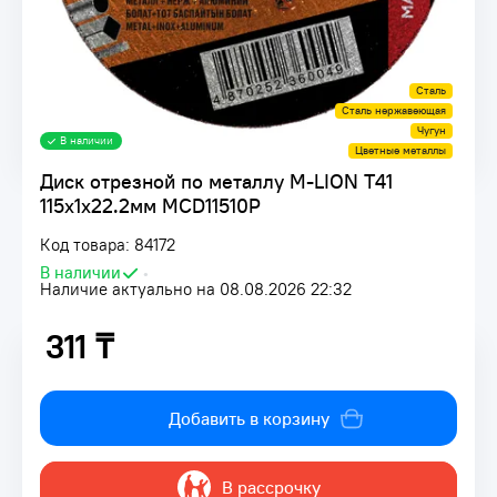
Сталь
Сталь нержавеющая
Чугун
В наличии
Цветные металлы
Диск отрезной по металлу M-LION Т41
115х1х22.2мм MCD11510P
Код товара: 84172
В наличии
•
Наличие актуально на 08.08.2026 22:32
311 ₸
311 ₸
Добавить в корзину
В рассрочку