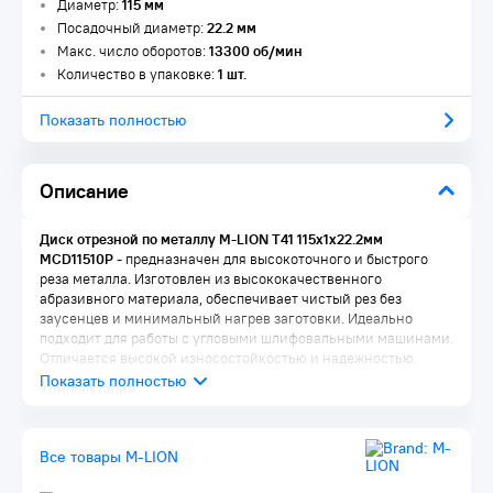
Диаметр:
115 мм
Посадочный диаметр:
22.2 мм
Макс. число оборотов:
13300 об/мин
Количество в упаковке:
1 шт.
Показать полностью
Описание
Диск отрезной по металлу M-LION Т41 115х1х22.2мм
MCD11510P
- предназначен для высокоточного и быстрого
реза металла. Изготовлен из высококачественного
абразивного материала, обеспечивает чистый рез без
заусенцев и минимальный нагрев заготовки. Идеально
подходит для работы с угловыми шлифовальными машинами.
Отличается высокой износостойкостью и надежностью.
Комплектация:
Диск 1 шт.
Упаковка 1 шт.
Все товары M-LION