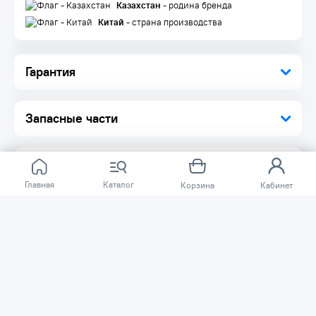
Казахстан
- родина бренда
Китай
- страна производства
Гарантия
Запасные части
Главная
Каталог
Корзина
Кабинет
Отзывов ещё нет.
Расскажите о товаре, который приобрели у нас.
Благодаря этому другие покупатели смогут узнать о
качестве, достоинствах и возможных недостатках
товара, который они собираются приобрести.
Написать отзыв