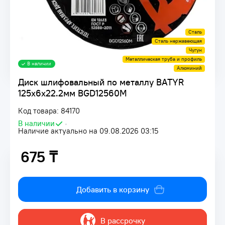
Сталь
Сталь нержавеющая
Чугун
Металлическая труба и профиль
В наличии
Алюминий
Диск шлифовальный по металлу BATYR
125x6x22.2мм BGD12560M
Код товара: 84170
В наличии
•
Наличие актуально на 09.08.2026 03:15
675 ₸
675 ₸
Добавить в корзину
В рассрочку