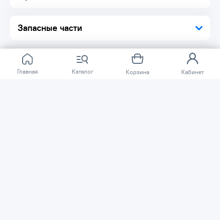
Запасные части
Главная
Каталог
Корзина
Кабинет
Отзывов ещё нет.
Расскажите о товаре, который приобрели у нас.
Благодаря этому другие покупатели смогут узнать о
качестве, достоинствах и возможных недостатках
товара, который они собираются приобрести.
Написать отзыв
Нужна помощь?
Задайте вопрос о товаре, и мы или другие покупатели
помогут вам с ответом. Ваш вопрос может быть полезен