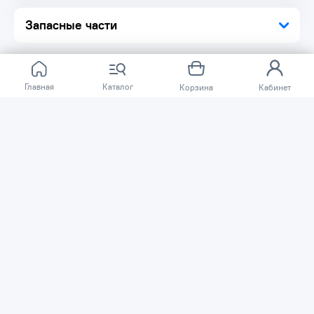
Запасные части
Главная
Каталог
Корзина
Кабинет
Отзывов ещё нет.
Расскажите о товаре, который приобрели у нас.
Благодаря этому другие покупатели смогут узнать о
качестве, достоинствах и возможных недостатках
товара, который они собираются приобрести.
Написать отзыв
Нужна помощь?
Задайте вопрос о товаре, и мы или другие покупатели
помогут вам с ответом. Ваш вопрос может быть полезен
и другим покупателям.