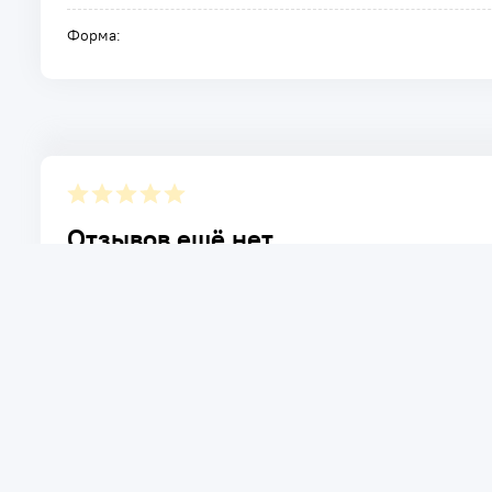
Форма:
Отзывов ещё нет.
Расскажите о товаре, который приобрели у нас. Благод
достоинствах и возможных недостатках товара, котор
Написать отзыв