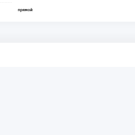
прямой
аря этому другие покупатели смогут узнать о качестве,
ый они собираются приобрести.