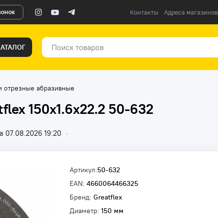
вонок
Контакты
Адреса магазинов
КАТАЛОГ
и отрезные абразивные
flex 150x1.6x22.2 50-632
 07.08.2026 19:20
•
Артикул:
50-632
EAN:
4660064466325
Бренд:
Greatflex
Диаметр:
150 мм