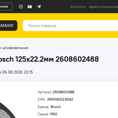
вонок
Контакты
Адреса магазинов
КАТАЛОГ
и шлифовальные
osch 125х22.2мм 2608602488
 06.08.2026 23:15
•
Артикул:
2608602488
EAN:
3165140523042
Бренд:
Bosch
Серия:
PRO