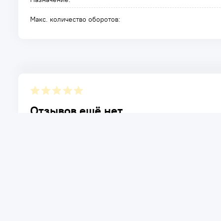
Макс. количество оборотов:
Отзывов ещё нет.
Расскажите о товаре, который приобрели у нас. Благод
достоинствах и возможных недостатках товара, котор
Написать отзыв