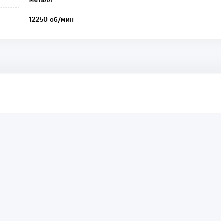
12250 об/мин
аря этому другие покупатели смогут узнать о качестве,
ый они собираются приобрести.