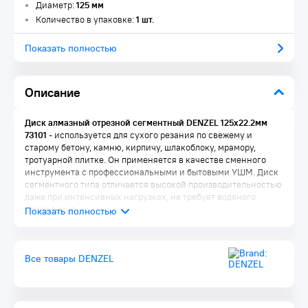
Диаметр:
125 мм
Количество в упаковке:
1 шт.
Показать полностью
Описание
Диск алмазный отрезной сегментный DENZEL 125х22.2мм
73101
- используется для сухого резания по свежему и
старому бетону, камню, кирпичу, шлакоблоку, мрамору,
тротуарной плитке. Он применяется в качестве сменного
инструмента с профессиональными и бытовыми УШМ. Диск
сегментного типа отличается высокой производительностью
даже при интенсивных нагрузках, не требует водяного
охлаждения.
Преимущества:
Эффективность реза плотных материалов обеспечивает
Все товары DENZEL
сбалансированная металлическая связка, устойчивая к
перегреву и перегрузкам
Рабочая часть с высококонцентрированным алмазным
слоем шириной 7 мм повышает скорость реза и