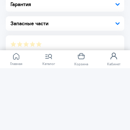
износостойкость диска
Гарантия
Диск разделен на сегменты, что способствует хорошему
отводу пыли во время работы
Изготовление по технологии холодного прессования
позволяет добиться хороших режущих свойств диска
Запасные части
Комплектация:
Диск 1 шт.
Упаковка 1 шт.
Отзывов ещё нет.
Главная
Каталог
Корзина
Кабинет
Расскажите о товаре, который приобрели у нас.
Благодаря этому другие покупатели смогут узнать о
качестве, достоинствах и возможных недостатках
товара, который они собираются приобрести.
Написать отзыв
Нужна помощь?
Задайте вопрос о товаре, и мы или другие покупатели