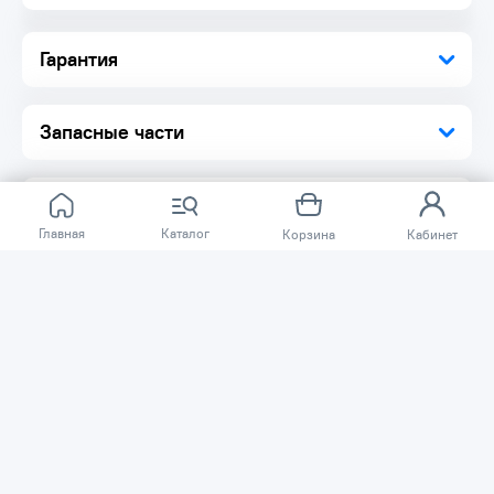
Рабочая часть с высококонцентрированным алмазным
слоем шириной 7 мм повышает скорость реза и
износостойкость диска
Гарантия
Диск разделен на сегменты, что способствует хорошему
отводу пыли во время работы
Изготовление по технологии холодного прессования
позволяет добиться хороших режущих свойств диска
Запасные части
Комплектация:
Диск 1 шт.
Упаковка 1 шт.
Главная
Каталог
Корзина
Кабинет
Отзывов ещё нет.
Расскажите о товаре, который приобрели у нас.
Благодаря этому другие покупатели смогут узнать о
качестве, достоинствах и возможных недостатках
товара, который они собираются приобрести.
Написать отзыв
Нужна помощь?