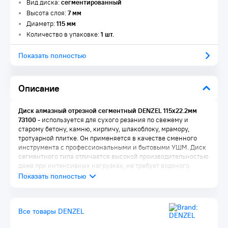
Вид диска:
сегментированный
Высота слоя:
7 мм
Диаметр:
115 мм
Количество в упаковке:
1 шт.
Показать полностью
Описание
Диск алмазный отрезной сегментный DENZEL 115х22.2мм
73100
- используется для сухого резания по свежему и
старому бетону, камню, кирпичу, шлакоблоку, мрамору,
тротуарной плитке. Он применяется в качестве сменного
инструмента с профессиональными и бытовыми УШМ. Диск
сегментного типа отличается высокой производительностью
даже при интенсивных нагрузках, не требует водяного
охлаждения.
Преимущества:
Эффективность реза плотных материалов обеспечивает
Все товары DENZEL
сбалансированная металлическая связка, устойчивая к
перегреву и перегрузкам