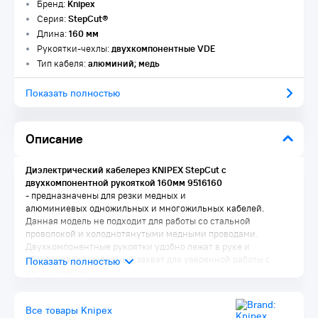
Бренд:
Knipex
Серия:
StepCut®
Длина:
160 мм
Рукоятки-чехлы:
двухкомпонентные VDE
Тип кабеля:
алюминий; медь
Показать полностью
Описание
Диэлектрический кабелерез KNIPEX StepCut с
двухкомпонентной рукояткой 160мм 9516160​
- предназначены для резки медных и
алюминиевых одножильных и многожильных кабелей.
Данная модель не подходит для работы со стальной
проволокой и холоднотянутыми медными проводами.
Двухкомпонентные рукоятки удобно лежат в руке и
обеспечивают надежный захват для уверенной работы с
инструментом.
Все товары Knipex