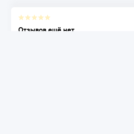
Отзывов ещё нет.
Расскажите о товаре, который приобрели у нас. Благод
достоинствах и возможных недостатках товара, котор
Написать отзыв