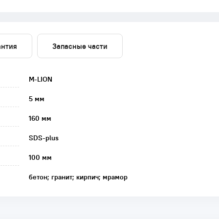
антия
Запасные части
M-LION
5 мм
160 мм
SDS-plus
100 мм
бетон; гранит; кирпич; мрамор