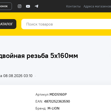
вонок
Контакты
Адреса магазинов
КАТАЛОГ
 двойная резьба 5х160мм
а 08.08.2026 03:10
•
Артикул:
MDD5160P
EAN:
4870252363590
Бренд:
M-LION