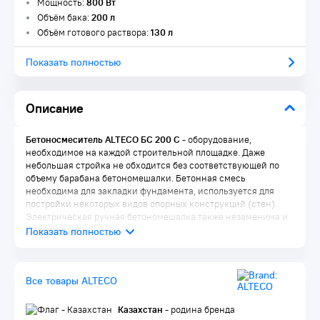
Мощность:
800 Вт
Объём бака:
200 л
Объём готового раствора:
130 л
Показать полностью
Описание
Бетоносмеситель ALTECO БС 200 С
- оборудование,
необходимое на каждой строительной площадке. Даже
небольшая стройка не обходится без соответствующей по
объему барабана бетономешалки. Бетонная смесь
необходима для закладки фундамента, используется для
постройки некоторых видов опорных конструкций (стен).
Электрическая ручная бетономешалка также незаменима и
в своем доме.
Особенности ALTECO БС 200 С
​Чугунный венец
Все товары ALTECO
Оснащен сетевым разъемом 1.8 м
Несколько положений опрокидывания барабана
Длительный срок службы
Казахстан
- родина бренда