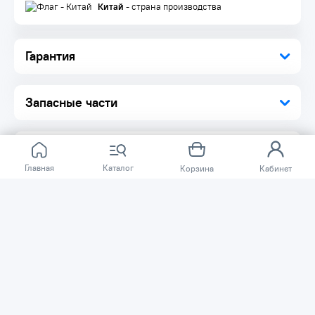
Удобная система опрокидывания
Китай
- страна производства
Увеличенная толщина металла горизонтальных пластин
Длительный срок службы колес
Гарантия
Запасные части
Главная
Каталог
Корзина
Кабинет
Отзывов ещё нет.
Расскажите о товаре, который приобрели у нас.
Благодаря этому другие покупатели смогут узнать о
качестве, достоинствах и возможных недостатках
товара, который они собираются приобрести.
Написать отзыв