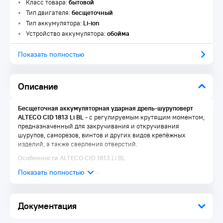
Класс товара:
бытовой
Тип двигателя:
бесщеточный
Тип аккумулятора:
Li-ion
Устройство аккумулятора:
обойма
Показать полностью
Описание
Бесщеточная аккумуляторная ударная дрель-шуруповерт
ALTECO CID 1813 Li BL
- с регулируемым крутящим моментом,
предназначенный для закручивания и откручивания
шурупов, саморезов, винтов и других видов крепёжных
изделий, а также сверления отверстий.
Особенности ALTECO CID 1813 Li BL
Бесщеточный двигатель
Реверс
Быстрозажимной металлический патрон
Мягкая накладка задней рукояти
Документация
Подсветка
2 режима работы: сверление и завинчивание