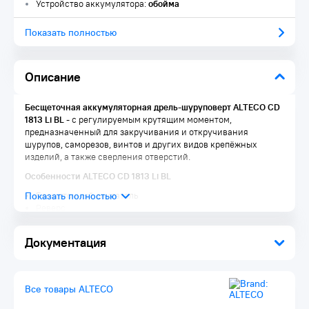
Устройство аккумулятора:
обойма
Показать полностью
Описание
Бесщеточная аккумуляторная дрель-шуруповерт ALTECO CD
1813 Li BL
- с регулируемым крутящим моментом,
предназначенный для закручивания и откручивания
шурупов, саморезов, винтов и других видов крепёжных
изделий, а также сверления отверстий.
Особенности ALTECO CD 1813 Li BL
Бесщеточный двигатель
Реверс
Быстрозажимной металлический патрон
Мягкая накладка задней рукояти
Документация
Подсветка
2 режима работы: сверление и завинчивание
Li-iON аккумулятор
Крепкий и удобный кейс
Все товары ALTECO
Комплектация: