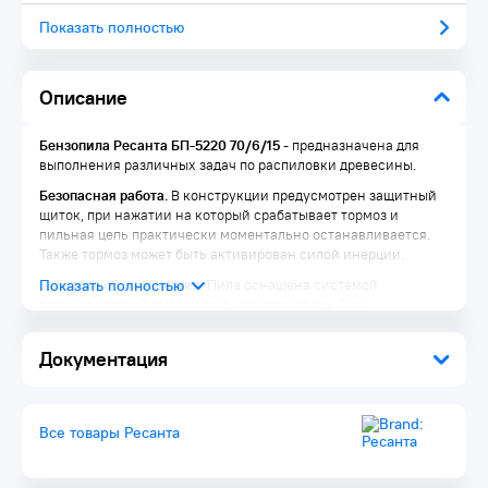
Показать полностью
Описание
Бензопила Ресанта БП-5220
70/6/15
- предназначена для
выполнения различных задач по распиловки древесины.
Безопасная работа.
В конструкции предусмотрен защитный
щиток, при нажатии на который срабатывает тормоз и
пильная цепь практически моментально останавливается.
Также тормоз может быть активирован силой инерции.
Простота обслуживания.
Пила оснащена системой
автоматической смазки пильной гарнитуры. При
необходимости количество подаваемого масла можно
отрегулировать с помощью инструмента, входящего в
Документация
комплект поставки.
Комфорт.
Благодаря резиновым амортизаторам между
рукоятками и картером снижается вибрация во время
Все товары Ресанта
работы. Это позволяет снизить нагрузку на руки оператора.
Приемущества: