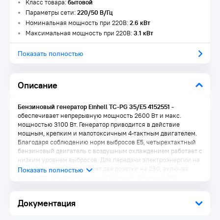
Класс товара:
бытовой
Параметры сети:
220/50 В/Гц
Номинальная мощность при 220В:
2.6 кВт
Максимальная мощность при 220В:
3.1 кВт
Показать полностью
Описание
Бензиновый генератор Einhell TC-PG 35/E5 4152551
-
обеспечивает непрерывную мощность 2600 Вт и макс.
мощностью 3100 Вт. Генератор приводится в действие
мощным, крепким и малотоксичным 4-тактным двигателем.
Благодаря соблюдению норм выбросов Е5, четырехтактный
бензиновый двигатель с воздушным охлаждением работает с
низким уровнем выбросов. Для передачи электроэнергии на
концевые устройства имеет две розетки на 230, включая
вольтметр, показывающий напряжение. Функция АВР
(автоматическая система контроля напряжений)
обеспечивает стабильную выходную мощность. Большой 15-
Документация
литровый бак имеет индикатор уровня заполнения. Для
длительного использования оборудование имеет