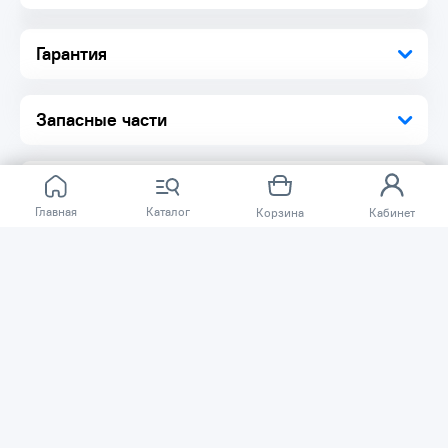
Гарантия
Запасные части
Главная
Каталог
Корзина
Кабинет
Отзывов ещё нет.
Расскажите о товаре, который приобрели у нас.
Благодаря этому другие покупатели смогут узнать о
качестве, достоинствах и возможных недостатках
товара, который они собираются приобрести.
Написать отзыв
Нужна помощь?