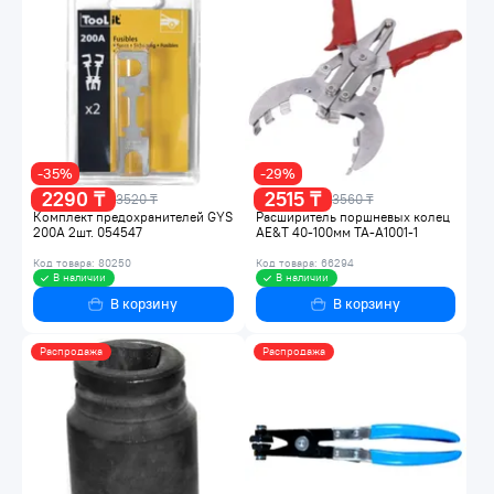
-35%
-29%
2290 ₸
2515 ₸
3520 ₸
3560 ₸
Комплект предохранителей GYS
Расширитель поршневых колец
200А 2шт. 054547
AE&T 40-100мм TA-A1001-1
Код товара: 80250
Код товара: 66294
В наличии
В наличии
В корзину
В корзину
Распродажа
Распродажа