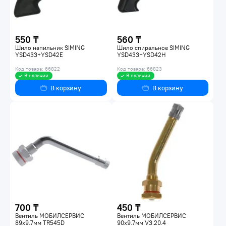
550 ₸
560 ₸
Шило напильник SIMING
Шило спиральное SIMING
YSD433+YSD42E
YSD433+YSD42H
Код товара: 66822
Код товара: 66823
В наличии
В наличии
В корзину
В корзину
700 ₸
450 ₸
Вентиль МОБИЛСЕРВИС
Вентиль МОБИЛСЕРВИС
89х9.7мм TR545D
90х9.7мм V3.20.4