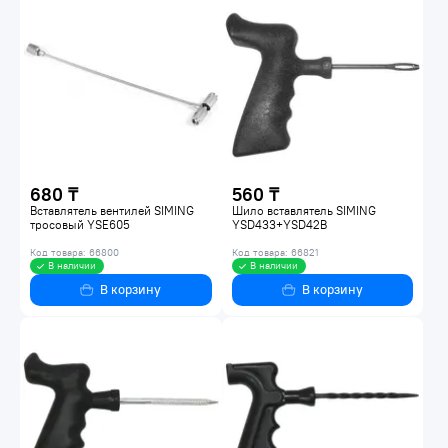
680 ₸
560 ₸
Вставлятель вентилей SIMING
Шило вставлятель SIMING
тросовый YSE605
YSD433+YSD42B
Код товара: 66800
Код товара: 66821
В наличии
В наличии
В корзину
В корзину