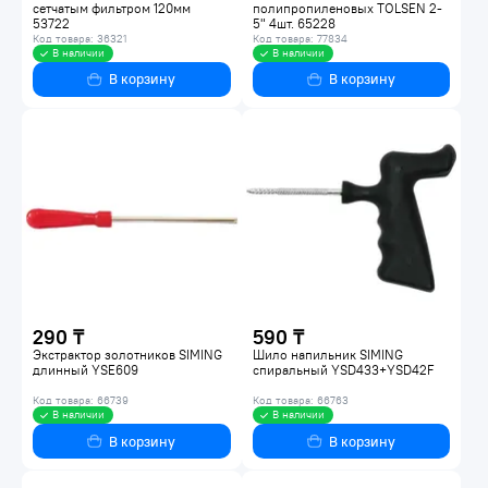
сетчатым фильтром 120мм
полипропиленовых TOLSEN 2-
53722
5" 4шт. 65228
Код товара: 36321
Код товара: 77834
В наличии
В наличии
В корзину
В корзину
290 ₸
590 ₸
Экстрактор золотников SIMING
Шило напильник SIMING
длинный YSE609
спиральный YSD433+YSD42F
Код товара: 66739
Код товара: 66763
В наличии
В наличии
В корзину
В корзину