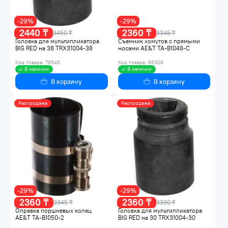
-29%
-29%
2440 ₸
2360 ₸
3450 ₸
3345 ₸
Головка для мультипликатора
Съемник хомутов с прямыми
BIG RED на 38 TRX31004-38
носами AE&T TA-B1048-С
Код товара: 79645
Код товара: 66329
В наличии
В наличии
В корзину
В корзину
Распродажа
Распродажа
-29%
-29%
2360 ₸
2360 ₸
3345 ₸
3330 ₸
Оправка поршневых колец
Головка для мультипликатора
AE&T TA-B1050-2
BIG RED на 30 TRX31004-30