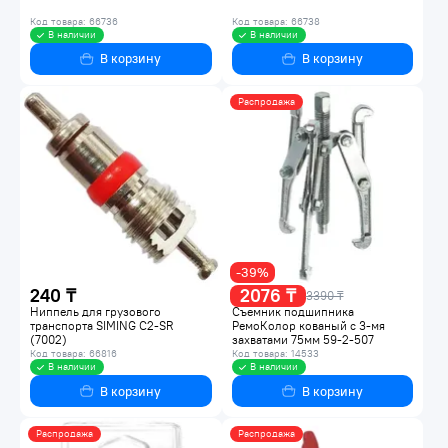
Код товара: 66736
Код товара: 66738
В наличии
В наличии
В корзину
В корзину
Распродажа
-39%
240 ₸
2076 ₸
3390 ₸
Ниппель для грузового
Съемник подшипника
транспорта SIMING C2-SR
РемоКолор кованый с 3-мя
(7002)
захватами 75мм 59-2-507
Код товара: 66816
Код товара: 14533
В наличии
В наличии
В корзину
В корзину
Распродажа
Распродажа