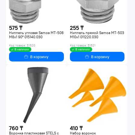
575 ₸
255 ₸
Ниппель угловая Samoa MT-508
Ниппель прямой Samoa MT-503
M8x1 90° 015140.030
M10x1 011220.030
Код товара: 51520
Код товара: 51521
В наличии
В наличии
В корзину
В корзину
760 ₸
410 ₸
Воронка пластиковая STELS с
Набор воронок