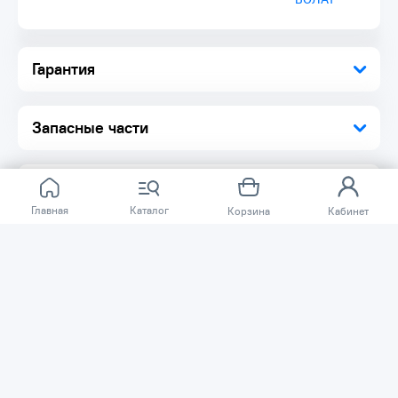
Гарантия
Запасные части
Главная
Каталог
Корзина
Кабинет
Отзывов ещё нет.
Расскажите о товаре, который приобрели у нас.
Благодаря этому другие покупатели смогут узнать о
качестве, достоинствах и возможных недостатках
товара, который они собираются приобрести.
Написать отзыв