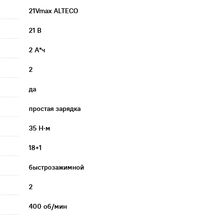
21Vmax ALTECO
21 В
2 А*ч
2
да
простая зарядка
35 Н·м
18+1
быстрозажимной
2
400 об/мин