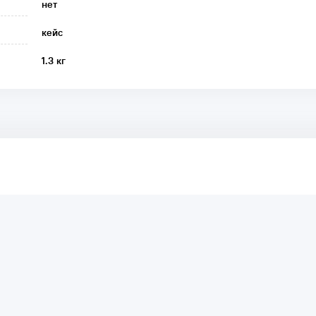
нет
кейс
1.3 кг
аря этому другие покупатели смогут узнать о качестве,
ый они собираются приобрести.