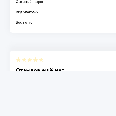
Съемный патрон:
Вид упаковки:
Вес нетто:
Отзывов ещё нет.
Расскажите о товаре, который приобрели у нас. Благод
достоинствах и возможных недостатках товара, котор
Написать отзыв