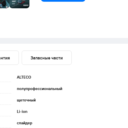
антия
Запасные части
ALTECO
полупрофессиональный
щеточный
Li-ion
слайдер