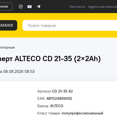
вонок
Контакты
Адреса магазинов
КАТАЛОГ
ляторные
ерт ALTECO CD 21-35 (2×2Ah)
а 08.08.2026 08:53
•
Артикул:
CD 21-35 X2
EAN:
4870244616192
Бренд:
ALTECO
Класс товара:
полупрофессиональный