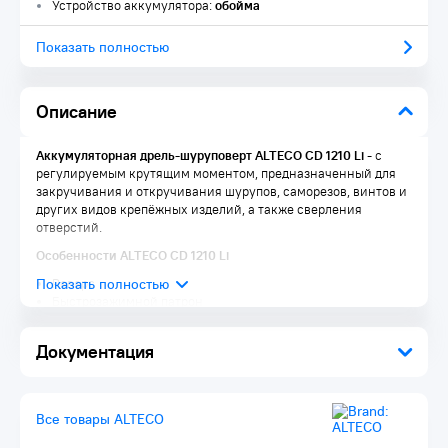
Устройство аккумулятора:
обойма
Показать полностью
Описание
Аккумуляторная дрель-шуруповерт ALTECO CD 1210 Li
- с
регулируемым крутящим моментом, предназначенный для
закручивания и откручивания шурупов, саморезов, винтов и
других видов крепёжных изделий, а также сверления
отверстий.
Особенности ALTECO CD 1210 Li
Реверс
Быстрозажимной патрон
Подсветка
2 режима работы: сверление и завинчивание
Документация
Li-iON аккумулятор
Крепкий и удобный кейс
Комплектация:
Все товары ALTECO
Аккумуляторная дрель-шуруповерт 1 шт.
Аккумулятор 12 В / 1.3 А·ч 1 шт.