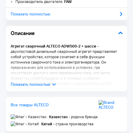
Производитель двигателя:
FAW
Показать полностью
Описание
Агрегат сварочный ALTECO ADW500-2 + шасси
-
двухпостовой дизельный сварочный агрегат представляет
собой устройство, которое сочетает в себе функции
источника сварочного тока и электрогенератора. Он
предназначен для использования в условиях, где
отсутствует доступ к сети переменного тока, что часто
бывает на стройплощадках и в полевых условиях.
Сварочный агрегат обеспечивает сварочный ток до 500
ампер, что позволяет осуществлять различные виды
сварочных работ. Кроме того, он может использоваться в
качестве источника электроэнергии для других целей
Все товары ALTECO
благодаря наличию выходов напряжением
400В/230В.Номинальная выходная мощность генератора
составляет 25 кВт, что означает, что он способен
Казахстан
- родина бренда
вырабатывать до 25 киловатт электроэнергии в течение
Китай
- страна производства
определенного времени. Такой сварочный агрегат позволяет
эффективно проводить сварочные работы даже в удаленных