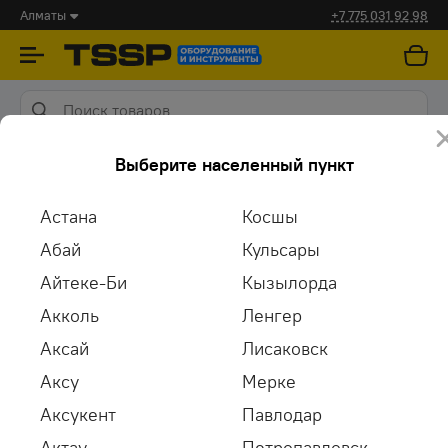
Алматы
+7 775 031 92 98
Каски, очки, маски
Выберите населенный пункт
Защита органов зрения
Астана
Косшы
Абай
Кульсары
Айтеке-Би
Кызылорда
Акколь
Ленгер
Аксай
Лисаковск
Защитные очки
Защитные щитки
Аксу
Мерке
Аксукент
Павлодар
Актау
Петропавловск