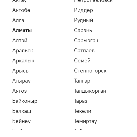
Актобе
Риддер
Алга
Рудный
Лазерные очки
Сварочные маски
Алматы
Сарань
Алтай
Сарыагаш
Аральск
Сатпаев
Аркалык
Семей
Арысь
Степногорск
Атырау
Талгар
Сварочные очки
Стекла и фильтры для
сварочных масок
Аягоз
Талдыкорган
Байконыр
Тараз
Найдено:
0 товаров
Балхаш
Текели
Бейнеу
Темиртау
Фильтры
Глубокое
Тобыл