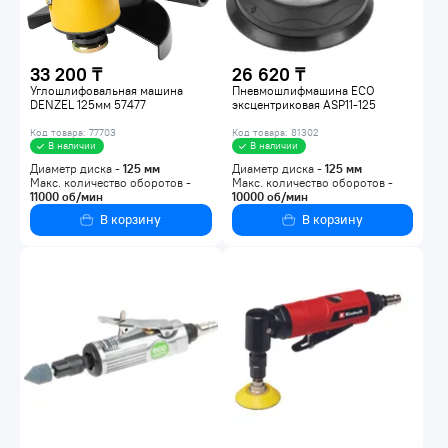
33 200 ₸
26 620 ₸
Углошлифовальная машина
Пневмошлифмашина ECO
DENZEL 125мм 57477
эксцентриковая ASP11-125
Код товара: 77703
Код товара: 81302
В наличии
В наличии
Диаметр диска -
125
мм
Диаметр диска -
125
мм
Макс. количество оборотов -
Макс. количество оборотов -
11000
об/мин
10000
об/мин
В корзину
В корзину