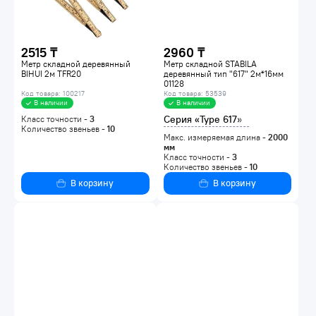
2515 ₸
2960 ₸
Метр складной деревянный
Метр складной STABILA
BIHUI 2м TFR20
деревянный тип "617" 2м*16мм
01128
Код товара: 100217
Код товара: 53539
В наличии
В наличии
Серия «Type 617»
Класс точности -
3
Количество звеньев -
10
Макс. измеряемая длина -
2000
мм
Класс точности -
3
Количество звеньев -
10
В корзину
В корзину