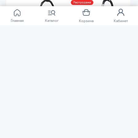
Распродажа
Главная
Каталог
Корзина
Кабинет
-46%
50 520 ₸
53 780 ₸
99 990 ₸
Строительный пылесос ALTECO
Пылесос влажной и сухой
VC 20
уборки NILFISK MULTI II 22 INOX
18451551
Код товара: 67401
Код товара: 74084
В наличии
В наличии
В корзину
В корзину
Распродажа
Распродажа