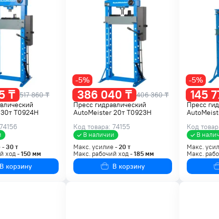
-5%
-5%
5 ₸
386 040 ₸
145 7
517 860 ₸
406 360 ₸
авлический
Пресс гидравлический
Пресс ги
 30т T0924H
AutoMeister 20т T0923H
AutoMeist
 74156
Код товара: 74155
Код товар
и
В наличии
В нали
 -
30
т
Макс. усилие -
20
т
Макс. усил
й ход -
150
мм
Макс. рабочий ход -
185
мм
Макс. рабо
В корзину
В корзину