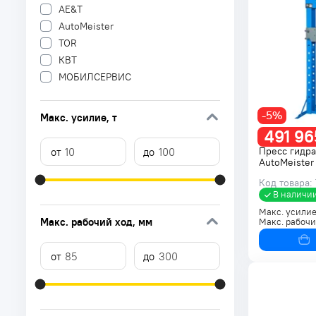
AE&T
AutoMeister
TOR
КВТ
МОБИЛСЕРВИС
-5%
Макс. усилие
, т
491 96
Пресс гидр
AutoMeister
Код товара:
В наличи
Макс. усилие
Макс. рабочий ход
, мм
Макс. рабочи