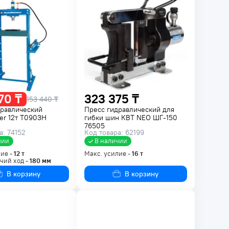
70 ₸
323 375 ₸
153 440 ₸
дравлический
Пресс гидравлический для
er 12т T0903H
гибки шин КВТ NEO ШГ-150
76505
а: 74152
Код товара: 62199
чии
В наличии
ие -
12
т
Макс. усилие -
16
т
чий ход -
180
мм
В корзину
В корзину