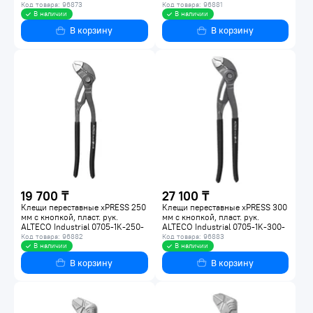
Код товара: 96873
Код товара: 96881
В наличии
В наличии
В корзину
В корзину
19 700 ₸
27 100 ₸
Клещи переставные xPRESS 250
Клещи переставные xPRESS 300
мм с кнопкой, пласт. рук.
мм с кнопкой, пласт. рук.
ALTECO Industrial 0705-1K-250-
ALTECO Industrial 0705-1K-300-
X
X
Код товара: 96882
Код товара: 96883
В наличии
В наличии
В корзину
В корзину