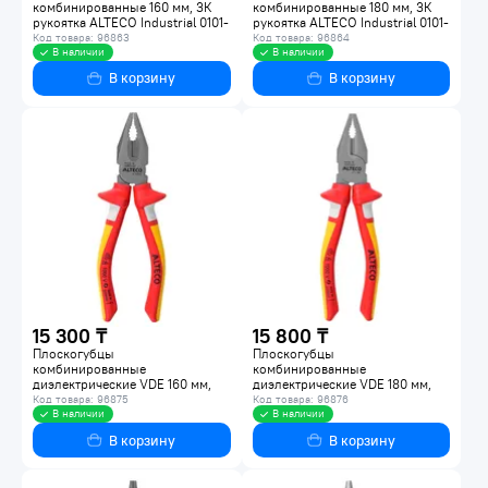
комбинированные 160 мм, 3К
комбинированные 180 мм, 3К
рукоятка ALTECO Industrial 0101-
рукоятка ALTECO Industrial 0101-
3K-160-X
3K-180-X
Код товара: 96863
Код товара: 96864
В наличии
В наличии
В корзину
В корзину
15 300 ₸
15 800 ₸
Плоскогубцы
Плоскогубцы
комбинированные
комбинированные
диэлектрические VDE 160 мм,
диэлектрические VDE 180 мм,
3К рукоятка ALTECO Industrial
3К рукоятка ALTECO Industrial
Код товара: 96875
Код товара: 96876
0101-VDE-160-X
В наличии
0101-VDE-180-X
В наличии
В корзину
В корзину