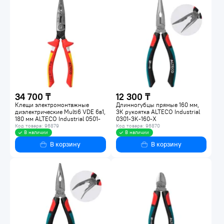
34 700 ₸
12 300 ₸
Клещи электромонтажные
Длинногубцы прямые 160 мм,
диэлектрические Multi6 VDE 6в1,
3К рукоятка ALTECO Industrial
180 мм ALTECO Industrial 0501-
0301-3K-160-X
VDE-180-X
Код товара: 96879
Код товара: 96870
В наличии
В наличии
В корзину
В корзину