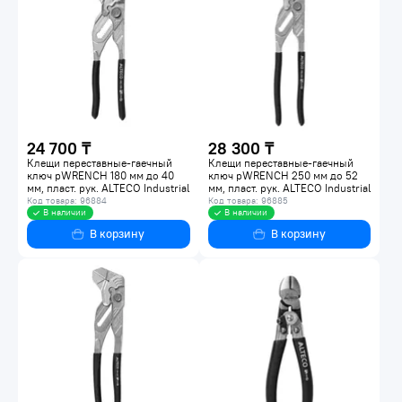
24 700 ₸
28 300 ₸
Клещи переставные-гаечный
Клещи переставные-гаечный
ключ pWRENCH 180 мм до 40
ключ pWRENCH 250 мм до 52
мм, пласт. рук. ALTECO Industrial
мм, пласт. рук. ALTECO Industrial
0805-1K-180-X
0805-1K-250-X
Код товара: 96884
Код товара: 96885
В наличии
В наличии
В корзину
В корзину