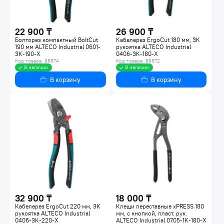
22 900 ₸
26 900 ₸
Болторез компактный BoltCut
Кабелерез ErgoCut 180 мм, 3К
190 мм ALTECO Industrial 0601-
рукоятка ALTECO Industrial
3K-190-X
0406-3K-180-X
Код товара: 96874
Код товара: 96872
В наличии
В наличии
В корзину
В корзину
32 900 ₸
18 000 ₸
Кабелерез ErgoCut 220 мм, 3К
Клещи переставные xPRESS 180
рукоятка ALTECO Industrial
мм, с кнопкой, пласт. рук.
0406-3K-220-X
ALTECO Industrial 0705-1K-180-X