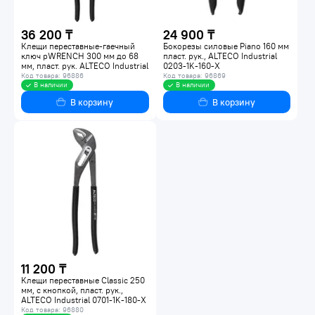
36 200 ₸
24 900 ₸
Клещи переставные-гаечный
Бокорезы силовые Piano 160 мм
ключ pWRENCH 300 мм до 68
пласт. рук., ALTECO Industrial
мм, пласт. рук. ALTECO Industrial
0203-1K-160-X
0805-1K-300-X
Код товара: 96886
Код товара: 96869
В наличии
В наличии
В корзину
В корзину
11 200 ₸
Клещи переставные Classic 250
мм, с кнопкой, пласт. рук.,
ALTECO Industrial 0701-1K-180-X
Код товара: 96880