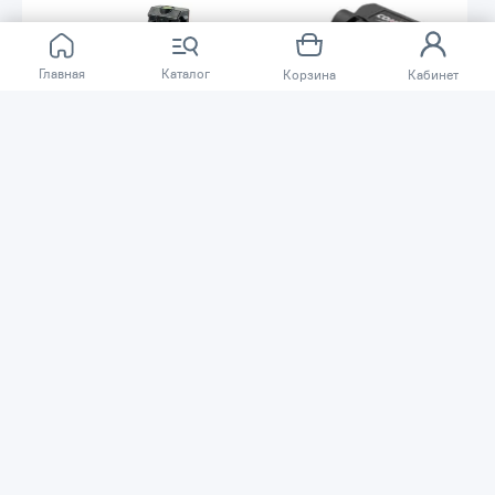
Главная
Каталог
Корзина
Кабинет
-30%
-16%
9194 ₸
9194 ₸
13 160 ₸
10 990 ₸
Универсальное крепление
Универсальное магнитное
CONDTROL Wall Mount PRO 7-1-
крепление для лазерных
027
нивелиров Condtrol 1-7-011
Код товара: 42141
Код товара: 46209
В наличии
В наличии
В корзину
В корзину