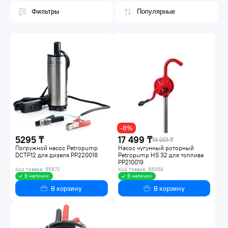
Фильтры
-8%
5295 ₸
17 499 ₸
19 001 ₸
Погружной насос Petropump
Насос чугунный роторный
DCTP12 для дизеля PP220018
Petropump HS 32 для топлива
PP210019
Код товара: 55872
Код товара: 55858
В наличии
В наличии
В корзину
В корзину