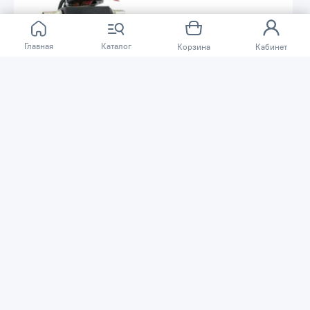
Главная
Каталог
Корзина
Кабинет
23 567 ₸
23 567 ₸
Электрический насос
Электрический насос
Petropump DCTP40 для дизеля
Petropump DCTP40 для дизеля
12В PP220001
24В PP220002
Код товара: 55859
Код товара: 55860
В наличии
В наличии
В корзину
В корзину