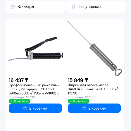
Фильтры
16 437 ₸
15 849 ₸
Профессиональный рычажный
Шприц для отсоса масла
шприц Petropump 1/8" BSPT
SAMOA с шлангом ПВХ 500см³
690бар 500см³ 150мм PP100210
113710
Код товара: 55833
Код товара: 56011
В наличии
В наличии
В корзину
В корзину