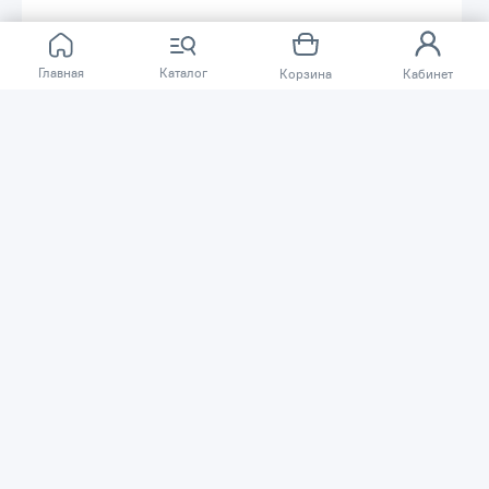
Главная
Каталог
Корзина
Кабинет
18 469 ₸
21 884 ₸
Шприц пистолетного типа
Шприц пистолетного типа
Petropump 1/8" BSPT 500см³
Petropump 1/8" BSPT 345атм
PP100303
500см³ PP100304
Код товара: 62625
Код товара: 62626
В наличии
В наличии
В корзину
В корзину