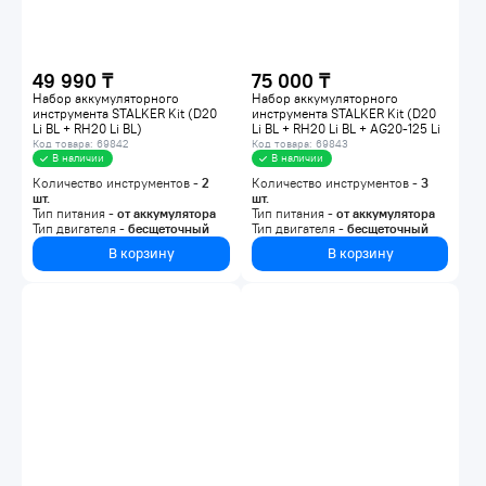
49 990 ₸
75 000 ₸
Набор аккумуляторного
Набор аккумуляторного
инструмента STALKER Kit (D20
инструмента STALKER Kit (D20
Li BL + RH20 Li BL)
Li BL + RH20 Li BL + AG20-125 Li
BL)
Код товара: 69842
Код товара: 69843
В наличии
В наличии
Количество инструментов -
2
Количество инструментов -
3
шт.
шт.
Тип питания -
от аккумулятора
Тип питания -
от аккумулятора
Тип двигателя -
бесщеточный
Тип двигателя -
бесщеточный
В корзину
В корзину