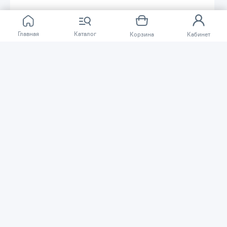
Главная
Каталог
Корзина
Кабинет
41 120 ₸
62 770 ₸
Лебедка ручная КВТ ЛР-15 57757
Лебедка ручная барабанная TOR
ЛБ-2600 (BHW) 1.17т 20м 11315
Код товара: 62206
Код товара: 84104
В наличии
В наличии
В корзину
В корзину