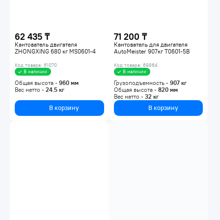
62 435 ₸
71 200 ₸
Кантователь двигателя
Кантователь для двигателя
ZHONGXING 680 кг MS0601-4
AutoMeister 907кг T0601-5B
Код товара: 61070
Код товара: 69864
В наличии
В наличии
Общая высота -
960
мм
Грузоподъемность -
907
кг
Вес нетто -
24.5
кг
Общая высота -
820
мм
Вес нетто -
32
кг
В корзину
В корзину