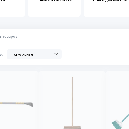
ки
Тряпки и салфетки
Совки для мусора
2 товаров
ть: