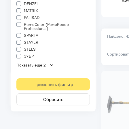
Щет
DENZEL
MATRIX
PALISAD
RemoColor (РемоКолор
Professional)
SPARTA
Найдено:
4
STAYER
STELS
Сортирова
ЗУБР
Показать еще 2
Применить фильтр
Сбросить