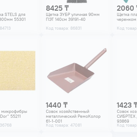
8425 ₸
2060 
ка STELS для
Щетка ЗУБР уличная 90мм
Щетка пла
1300мм 55301
ПЭТ 140см 39191-40
черенком
 84713
Код товара: 86831
Код товар
1440 ₸
1423 
з микрофибры
Совок хозяйственный
Совок хо
Dor" 55211
металлический РемоКолор
СИБРТЕХ 
61-1-001
93869
 36768
Код товара: 47081
Код товар