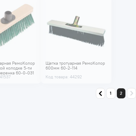
уарная РемоКолор
Щетка тротуарная РемоКолор
ой колодке 5-ти
600мм 60-2-114
черенка 60-0-031
 41537
Код товара: 44292
1
2