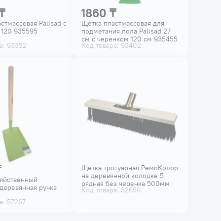
₸
1860 ₸
стмассовая Palisad c
Щетка пластмассовая для
 120 935595
подметания пола Palisad 27
см c черенком 120 см 935455
а: 93352
Код товара: 93402
₸
Щетка тротуарная РемоКолор
на деревянной колодке 5
зяйственный
рядная без черенка 500мм
деревянная ручка
Код товара: 32650
60-2-113
а: 57267