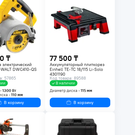
0 ₸
77 500 ₸
з электрический
Аккумуляторный плиткорез
eWALT DWC410-QS
Einhell TE-TC 18/115 Li-Solo
4301190
а: 57865
Код товара: 89588
чии
В наличии
 -
1300
Вт
Диаметр диска -
115
мм
иска -
110
мм
В корзину
В корзину