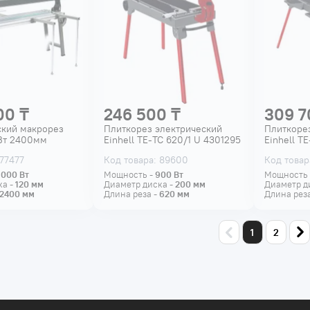
00 ₸
246 500 ₸
309 7
ский макрорез
Плиткорез электрический
Плиткоре
Вт 2400мм
Einhell TE-TC 620/1 U 4301295
Einhell T
 77477
Код товара: 89600
Код товар
3000
Вт
Мощность -
900
Вт
Мощность
ка -
120
мм
Диаметр диска -
200
мм
Диаметр д
2400
мм
Длина реза -
620
мм
Длина рез
1
2