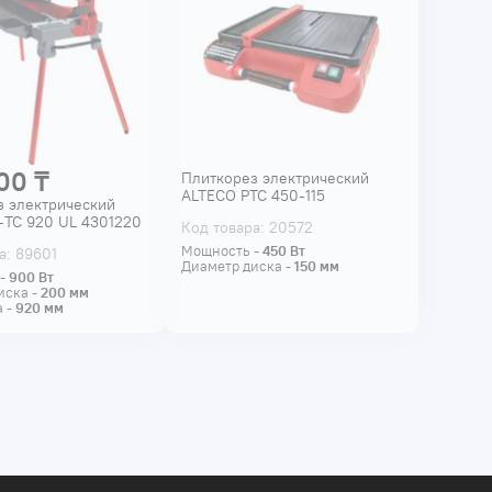
00 ₸
Плиткорез электрический
ALTECO PTC 450-115
з электрический
E-TC 920 UL 4301220
Код товара: 20572
Мощность -
450
Вт
а: 89601
Диаметр диска -
150
мм
 -
900
Вт
иска -
200
мм
а -
920
мм