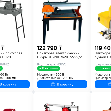
 ₸
122 790 ₸
119 40
кий плиткорез
Плиткорез электрический
Плиткоре
 800-200
Вихрь ЭП-200/620 72/22/2
ручной D
 16842
Код товара: 43193
Код товар
и
В наличии
В нали
800
Вт
Мощность -
900
Вт
Мощность
ка -
200
мм
Диаметр диска -
200
мм
Диаметр д
В корзину
В корзину