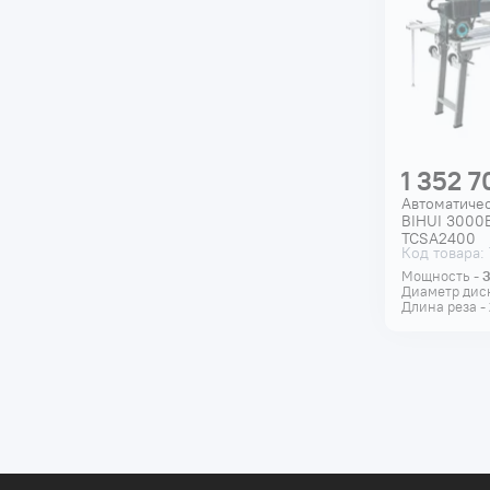
1 352 7
Автоматиче
BIHUI 3000
TCSA2400
Код товара:
Мощность -
Диаметр дис
Длина реза -