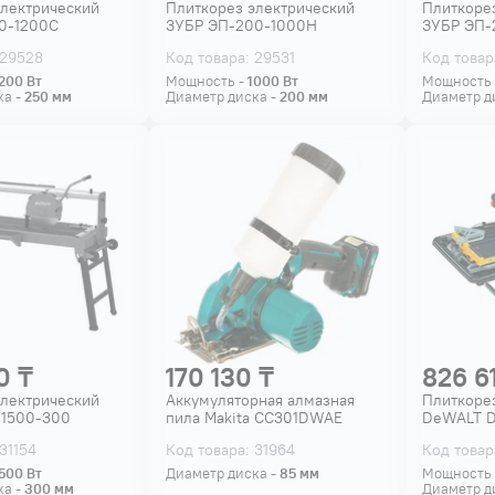
электрический
Плиткорез электрический
Плиткоре
0-1200С
ЗУБР ЭП-200-1000Н
ЗУБР ЭП-
 29528
Код товара: 29531
Код товар
200
Вт
Мощность -
1000
Вт
Мощность
ка -
250
мм
Диаметр диска -
200
мм
Диаметр д
0 ₸
170 130 ₸
826 6
электрический
Аккумуляторная алмазная
Плиткоре
 1500-300
пила Makita CC301DWAE
DeWALT 
31154
Код товара: 31964
Код товар
500
Вт
Диаметр диска -
85
мм
Мощность
ка -
300
мм
Диаметр д