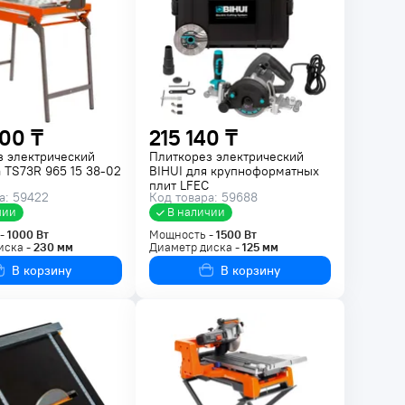
00 ₸
215 140 ₸
з электрический
Плиткорез электрический
 TS73R 965 15 38-02
BIHUI для крупноформатных
плит LFEC
а: 59422
Код товара: 59688
чии
В наличии
 -
1000
Вт
Мощность -
1500
Вт
иска -
230
мм
Диаметр диска -
125
мм
В корзину
В корзину