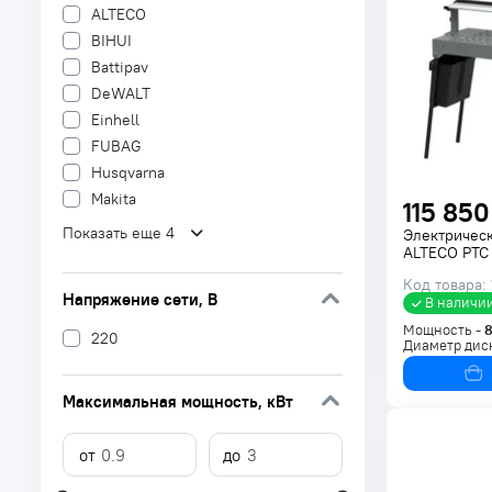
ALTECO
BIHUI
Battipav
DeWALT
Einhell
FUBAG
Husqvarna
Makita
115 850
Показать еще 4
Электричес
ALTECO PTC
Код товара:
Напряжение сети
, В
В наличи
Мощность -
220
Диаметр дис
Максимальная мощность
, кВт