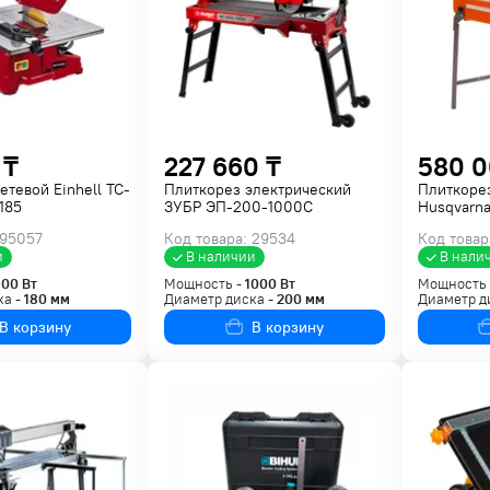
 ₸
227 660 ₸
580 0
етевой Einhell TC-
Плиткорез электрический
Плиткоре
185
ЗУБР ЭП-200-1000С
Husqvarna
 95057
Код товара: 29534
Код товар
и
В наличии
В нали
800
Вт
Мощность -
1000
Вт
Мощность
ка -
180
мм
Диаметр диска -
200
мм
Диаметр д
В корзину
В корзину