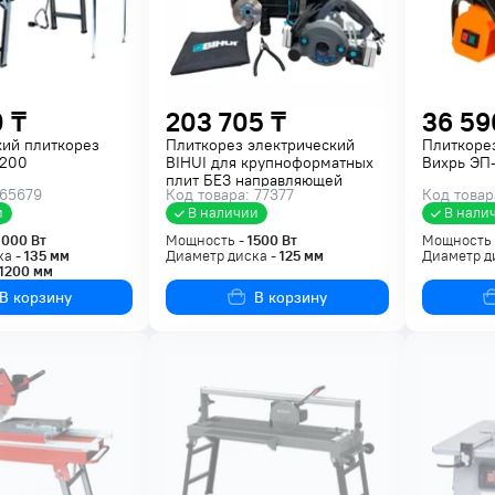
 ₸
203 705 ₸
36 59
кий плиткорез
Плиткорез электрический
Плиткоре
1200
BIHUI для крупноформатных
Вихрь ЭП-
плит БЕЗ направляющей
 65679
Код товара: 77377
Код товар
LFEC5
и
В наличии
В нали
3000
Вт
Мощность -
1500
Вт
Мощность
ка -
135
мм
Диаметр диска -
125
мм
Диаметр д
1200
мм
В корзину
В корзину