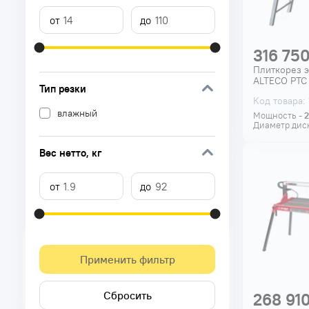
316 750
Плиткорез 
ALTECO PTC
Тип резки
Код товара:
влажный
Мощность -
Диаметр дис
Вес нетто
, кг
Применить фильтр
Сбросить
268 910