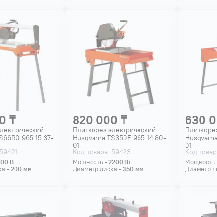
0 ₸
820 000 ₸
630 0
электрический
Плиткорез электрический
Плиткоре
S66R0 965 15 37-
Husqvarna TS350E 965 14 80-
Husqvarna
01
01
 59421
Код товара: 59423
Код товар
800
Вт
Мощность -
2200
Вт
Мощность
ка -
200
мм
Диаметр диска -
350
мм
Диаметр д