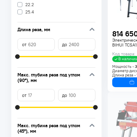
22.2
25.4
Длина реза
, мм
814 650
Электричес
BIHUI TCSA
Код товара:
В наличи
Мощность -
Диаметр дис
Макс. глубина реза под углом
Длина реза -
(90°)
, мм
Макс. глубина реза под углом
(45°)
, мм