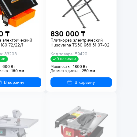
0 ₸
830 000 ₸
з электрический
Плиткорез электрический
180 72/22/1
Husqvarna TS60 966 61 07-02
а: 33208
Код товара: 59420
чии
В наличии
 -
600
Вт
Мощность -
1800
Вт
иска -
180
мм
Диаметр диска -
250
мм
В корзину
В корзину