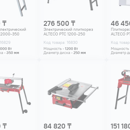
 ₸
276 500 ₸
46 45
электрический
Электрический плиткорез
Плиткоре
 2000-350
ALTECO PTC 1200-250
ALTECO P
 16829
Код товара: 16830
Код товар
2000
Вт
Мощность -
1200
Вт
Мощность
ка -
350
мм
Диаметр диска -
250
мм
Диаметр д
 ₸
84 820 ₸
151 18