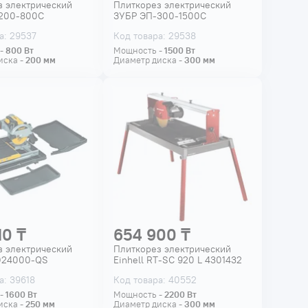
з электрический
Плиткорез электрический
200-800С
ЗУБР ЭП-300-1500C
а: 29537
Код товара: 29538
 -
800
Вт
Мощность -
1500
Вт
иска -
200
мм
Диаметр диска -
300
мм
10 ₸
654 900 ₸
з электрический
Плиткорез электрический
D24000-QS
Einhell RT-SC 920 L 4301432
а: 39618
Код товара: 40552
 -
1600
Вт
Мощность -
2200
Вт
иска -
250
мм
Диаметр диска -
300
мм