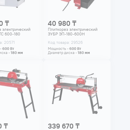
0 ₸
40 980 ₸
з электрический
Плиткорез электрический
TC 600-180
ЗУБР ЭП-180-600Н
а: 20571
Код товара: 29526
 -
600
Вт
Мощность -
600
Вт
иска -
180
мм
Диаметр диска -
180
мм
0 ₸
339 670 ₸