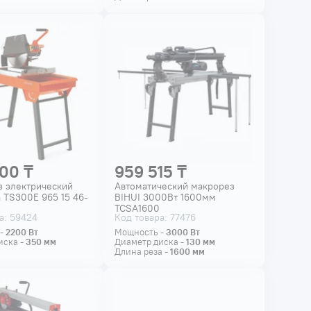
00 ₸
959 515 ₸
з электрический
Автоматический макрорез
 TS300E 965 15 46-
BIHUI 3000Вт 1600мм
TCSA1600
а: 59424
Код товара: 77476
 -
2200
Вт
Мощность -
3000
Вт
иска -
350
мм
Диаметр диска -
130
мм
Длина реза -
1600
мм