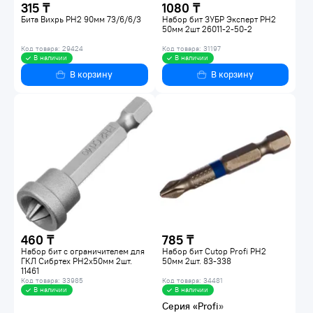
315 ₸
1080 ₸
Бита Вихрь PH2 90мм 73/6/6/3
Набор бит ЗУБР Эксперт PH2
50мм 2шт 26011-2-50-2
Код товара: 29424
Код товара: 31197
В наличии
В наличии
В корзину
В корзину
460 ₸
785 ₸
Набор бит с ограничителем для
Набор бит Cutop Profi PH2
ГКЛ Сибртех PH2х50мм 2шт.
50мм 2шт. 83-338
11461
Код товара: 33985
Код товара: 34481
В наличии
В наличии
Серия «Profi»