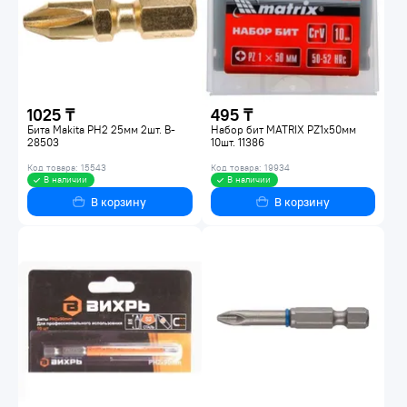
1025 ₸
495 ₸
Бита Makita PН2 25мм 2шт. B-
Набор бит MATRIX PZ1х50мм
28503
10шт. 11386
Код товара: 15543
Код товара: 19934
В наличии
В наличии
В корзину
В корзину