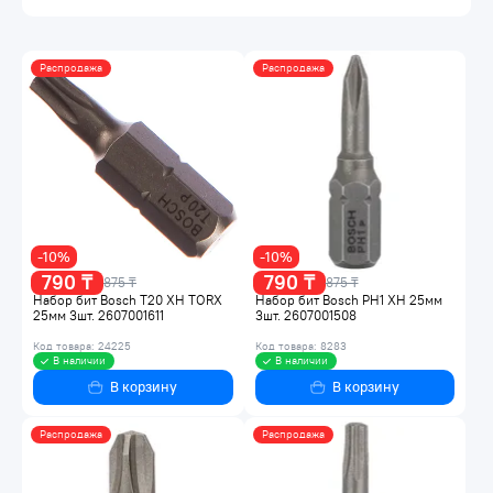
Распродажа
Распродажа
-10%
-10%
790 ₸
790 ₸
875 ₸
875 ₸
Набор бит Bosch T20 XH TORX
Набор бит Bosch PH1 XH 25мм
25мм 3шт. 2607001611
3шт. 2607001508
Код товара: 24225
Код товара: 8283
В наличии
В наличии
В корзину
В корзину
Распродажа
Распродажа