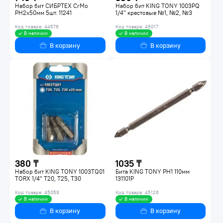
Набор бит СИБРТЕХ CrMo
Набор бит KING TONY 1003PQ
PH2x50мм 5шт. 11241
1/4" крестовые №1, №2, №3
Код товара: 44576
Код товара: 45017
В наличии
В наличии
В корзину
В корзину
380 ₸
1035 ₸
Набор бит KING TONY 1003TQ01
Бита KING TONY PH1 110мм
TORX 1/4" T20, T25, T30
131101P
Код товара: 45058
Код товара: 45126
В наличии
В наличии
В корзину
В корзину