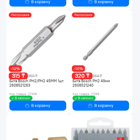
В корзину
В корзину
Распродажа
Распродажа
-10%
-10%
315 ₸
320 ₸
350 ₸
354 ₸
Бита Bosch PH2/PH2 45ММ 1шт.
Бита Bosch РН2 49мм
2608521263
2608521240
Код товара: 27336
Код товара: 17098
В наличии
В наличии
В корзину
В корзину