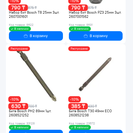
-10%
-10%
790 ₸
790 ₸
875 ₸
875 ₸
Набор бит Bosch T8 25мм 3шт.
Набор бит Bosch PZ3 25мм 3шт.
2607001601
2607001562
Код товара: 8622
Код товара: 8631
В наличии
В наличии
В корзину
В корзину
Распродажа
Распродажа
-10%
-10%
630 ₸
385 ₸
700 ₸
430 ₸
Бита Bosch РН2 89мм 1шт.
Бита Bosch T30 49мм ECO
2608521252
2608521238
Код товара: 33128
Код товара: 23572
В наличии
В наличии