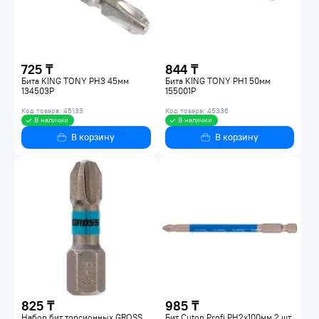
725 ₸
844 ₸
Бита KING TONY PH3 45мм
Бита KING TONY PH1 50мм
134503P
155001P
Код товара: 45133
Код товара: 45336
В наличии
В наличии
В корзину
В корзину
825 ₸
985 ₸
Набор бит торсионных GROSS
Бит Cutop Profi PH2х100мм 2 шт.