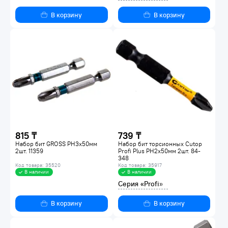
В корзину
В корзину
815 ₸
739 ₸
Набор бит GROSS PH3х50мм
Набор бит торсионных Cutop
2шт. 11359
Profi Plus PH2х50мм 2шт. 84-
348
Код товара: 35520
Код товара: 35917
В наличии
В наличии
Серия «Profi»
В корзину
В корзину